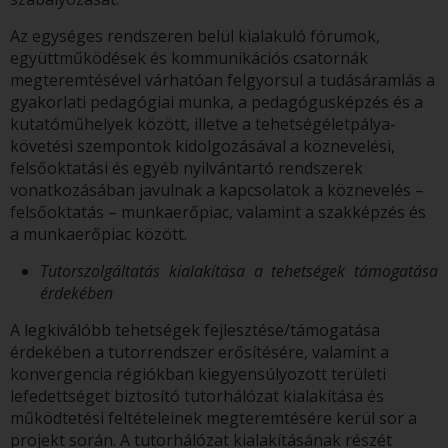
Az egységes rendszeren belül kialakuló fórumok,
együttműködések és kommunikációs csatornák
megteremtésével várhatóan felgyorsul a tudásáramlás a
gyakorlati pedagógiai munka, a pedagógusképzés és a
kutatóműhelyek között, illetve a tehetségéletpálya-
követési szempontok kidolgozásával a köznevelési,
felsőoktatási és egyéb nyilvántartó rendszerek
vonatkozásában javulnak a kapcsolatok a köznevelés –
felsőoktatás – munkaerőpiac, valamint a szakképzés és
a munkaerőpiac között.
Tutorszolgáltatás kialakítása a tehetségek támogatása
érdekében
A legkiválóbb tehetségek fejlesztése/támogatása
érdekében a tutorrendszer erősítésére, valamint a
konvergencia régiókban kiegyensúlyozott területi
lefedettséget biztosító tutorhálózat kialakítása és
működtetési feltételeinek megteremtésére kerül sor a
projekt során. A tutorhálózat kialakításának részét