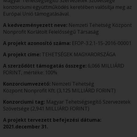
Magyar Tehetségsegítő Szervezetek Szövetsége
konzorciumi együttműködés keretében valósítja meg az
Európai Unió támogatásával.
A kedvezményezett neve:
Nemzeti Tehetség Központ
Nonprofit Korlátolt Felelősségű Társaság
A projekt azonosító száma:
EFOP-3.2.1-15-2016-00001
A projekt címe:
TEHETSÉGEK MAGYARORSZÁGA
A szerződött támogatás összege:
6,066 MILLIÁRD
FORINT, mértéke: 100%
Konzorciumvezető:
Nemzeti Tehetség
Központ Nonprofit Kft. (3,125 MILLIÁRD FORINT)
Konzorciumi tag:
Magyar Tehetségsegítő Szervezetek
Szövetsége (2,941 MILLIÁRD FORINT)
A projekt tervezett befejezési dátuma:
2021.december 31.