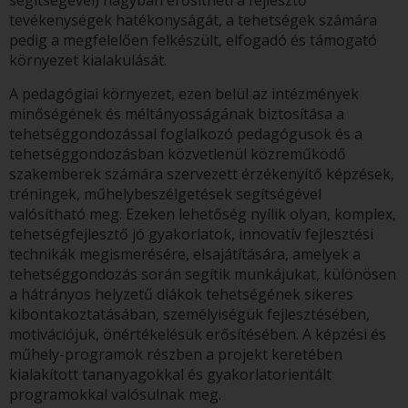
segítségével) nagyban erősítheti a fejlesztő
tevékenységek hatékonyságát, a tehetségek számára
pedig a megfelelően felkészült, elfogadó és támogató
környezet kialakulását.
A pedagógiai környezet, ezen belül az intézmények
minőségének és méltányosságának biztosítása a
tehetséggondozással foglalkozó pedagógusok és a
tehetséggondozásban közvetlenül közreműködő
szakemberek számára szervezett érzékenyítő képzések,
tréningek, műhelybeszélgetések segítségével
valósítható meg. Ezeken lehetőség nyílik olyan, komplex,
tehetségfejlesztő jó gyakorlatok, innovatív fejlesztési
technikák megismerésére, elsajátítására, amelyek a
tehetséggondozás során segítik munkájukat, különösen
a hátrányos helyzetű diákok tehetségének sikeres
kibontakoztatásában, személyiségük fejlesztésében,
motivációjuk, önértékelésük erősítésében. A képzési és
műhely-programok részben a projekt keretében
kialakított tananyagokkal és gyakorlatorientált
programokkal valósulnak meg.