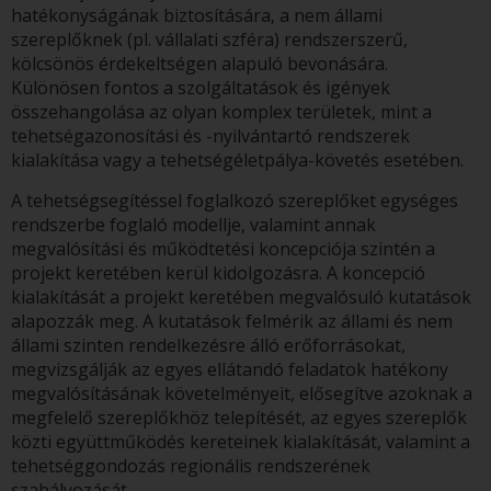
hatékonyságának biztosítására, a nem állami
szereplőknek (pl. vállalati szféra) rendszerszerű,
kölcsönös érdekeltségen alapuló bevonására.
Különösen fontos a szolgáltatások és igények
összehangolása az olyan komplex területek, mint a
tehetségazonosítási és -nyilvántartó rendszerek
kialakítása vagy a tehetségéletpálya-követés esetében.
A tehetségsegítéssel foglalkozó szereplőket egységes
rendszerbe foglaló modellje, valamint annak
megvalósítási és működtetési koncepciója szintén a
projekt keretében kerül kidolgozásra. A koncepció
kialakítását a projekt keretében megvalósuló kutatások
alapozzák meg. A kutatások felmérik az állami és nem
állami szinten rendelkezésre álló erőforrásokat,
megvizsgálják az egyes ellátandó feladatok hatékony
megvalósításának követelményeit, elősegítve azoknak a
megfelelő szereplőkhöz telepítését, az egyes szereplők
közti együttműködés kereteinek kialakítását, valamint a
tehetséggondozás regionális rendszerének
szabályozását.