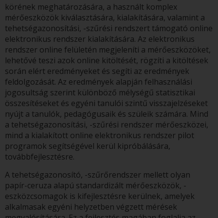
körének meghatározására, a használt komplex
mérőeszközök kiválasztására, kialakítására, valamint a
tehetségazonosítási, -szűrési rendszert támogató online
elektronikus rendszer kialakítására. Az elektronikus
rendszer online felületén megjeleníti a mérőeszközöket,
lehetővé teszi azok online kitöltését, rögzíti a kitöltések
során elért eredményeket és segíti az eredmények
feldolgozását. Az eredmények alapján felhasználási
jogosultság szerint különböző mélységű statisztikai
összesítéseket és egyéni tanulói szintű visszajelzéseket
nyújt a tanulók, pedagógusaik és szüleik számára. Mind
a tehetségazonosítási, -szűrési rendszer mérőeszközei,
mind a kialakított online elektronikus rendszer pilot
programok segítségével kerül kipróbálására,
továbbfejlesztésre.
A tehetségazonosító, -szűrőrendszer mellett olyan
papír-ceruza alapú standardizált mérőeszközök, -
eszközcsomagok is kifejlesztésre kerülnek, amelyek
alkalmasak egyéni helyzetben végzett mérések
megvalósítására. Ez a fejlesztés magában foglalja az