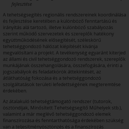
fejlesztése
A tehetségsegítés regionális rendszereinek koordinálása
és fejlesztése keretében a különböző fenntartású és
irányítás alá tartozó, illetve különböző szabályozás
szerint működő szervezetek és szereplők hatékony
együttműködésének elősegítését, széleskörű
tehetséggondozó hálózat kiépítését kívánja
megvalósítani a projekt. A tevékenység egyaránt kiterjed
az állami és civil tehetséggondozó rendszerek, szereplők
munkájának összehangolására, összefogására, érinti a
jogszabályok és feladatkörök áttekintését, az
átláthatóság fokozása és a tehetséggondozó
szolgáltatások területi lefedettségének megteremtése
érdekében.
Az átalakuló tehetségtámogató rendszer (tutorok,
ösztöndíjak, Minősített Tehetségsegítő Műhelyek stb.),
valamint a már meglévő tehetséggondozó elemek
finanszírozása és fenntarthatósága érdekében szükség
van a teljesítményösztönzés és a finanszírozás