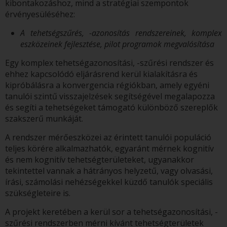
kibontakozáshoz, mind a stratégiai szempontok
érvényesüléséhez:
A tehetségszűrés, -azonosítás rendszereinek, komplex
eszközeinek fejlesztése, pilot programok megvalósítása
Egy komplex tehetségazonosítási, -szűrési rendszer és
ehhez kapcsolódó eljárásrend kerül kialakításra és
kipróbálásra a konvergencia régiókban, amely egyéni
tanulói szintű visszajelzések segítségével megalapozza
és segíti a tehetségeket támogató különböző szereplők
szakszerű munkáját.
A rendszer mérőeszközei az érintett tanulói populáció
teljes körére alkalmazhatók, egyaránt mérnek kognitív
és nem kognitív tehetségterületeket, ugyanakkor
tekintettel vannak a hátrányos helyzetű, vagy olvasási,
írási, számolási nehézségekkel küzdő tanulók speciális
szükségleteire is.
A projekt keretében a kerül sor a tehetségazonosítási, -
szűrési rendszerben mérni kívánt tehetségterületek