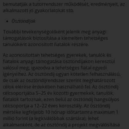
bemutatják a tutorrendszer működését, eredményeit, az
alkalmazott jó gyakorlatokat stb.
Ösztöndíjak
További tevékenységcélként jelenik meg anyagi
támogatások biztosítása a kiemelten tehetséges
tanulóként azonosított fiatalok részére.
Az azonosítottan tehetséges gyerekek, tanulók és
fiatalok anyagi támogatása ösztöndíjakon keresztül
valósul meg, igazodva a tehetséges fiatal egyedi
igényeihez. Az ösztöndíj ugyan kötetlen felhasználású,
de csak az ösztöndíjrendszer szerint meghatározott
célok elérése érdekében használható fel. Az ösztöndíj
célcsoportjába 5–25 év közötti gyermekek, tanulók,
fiatalok tartoznak, ezen belül az ösztöndíj hangsúlyos
célcsoportja a 12–22 éves korosztály. Az ösztöndíj
mértéke legfeljebb 10 hónap időtartamra maximum 1
millió forint (a legkiválóbbak számára), lehet
alkalmanként, de az ösztöndíj a projekt megvalósítása