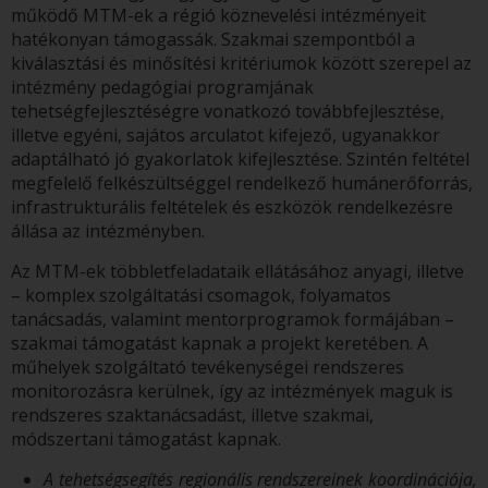
működő MTM-ek a régió köznevelési intézményeit
hatékonyan támogassák. Szakmai szempontból a
kiválasztási és minősítési kritériumok között szerepel az
intézmény pedagógiai programjának
tehetségfejlesztéségre vonatkozó továbbfejlesztése,
illetve egyéni, sajátos arculatot kifejező, ugyanakkor
adaptálható jó gyakorlatok kifejlesztése. Szintén feltétel
megfelelő felkészültséggel rendelkező humánerőforrás,
infrastrukturális feltételek és eszközök rendelkezésre
állása az intézményben.
Az MTM-ek többletfeladataik ellátásához anyagi, illetve
– komplex szolgáltatási csomagok, folyamatos
tanácsadás, valamint mentorprogramok formájában –
szakmai támogatást kapnak a projekt keretében. A
műhelyek szolgáltató tevékenységei rendszeres
monitorozásra kerülnek, így az intézmények maguk is
rendszeres szaktanácsadást, illetve szakmai,
módszertani támogatást kapnak.
A tehetségsegítés regionális rendszereinek koordinációja,