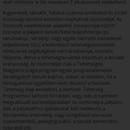
alatt többször is (de maximum 3 alkalommal) odaítélhető.
A gyerekek, tanulók, fiatalok szakmai értékelést és bíráló
bizottsági döntést követően kaphatnak ösztöndíjat. Az
ösztöndíj odaítélésnek alapvető szempontjai között
szerepel a pályázó tanuló/fiatal teljesítménye (pl.:
tanulmányi-, verseny- vagy egyéb mérhető kiemelkedő
teljesítmény stb.), a különböző tehetségazonosítási
módszerek segítségével mért eredménye, szociális
helyzete, illetve a tehetségterületek közötti és a területi
arányosság. Az ösztöndíjat csak a Tehetségek
Magyarországa program egyes programelemeibe
beválogatott tanuló kaphat, abban az esetben, ha a
támogatással egyidőben nem részesül a Nemzeti
Tehetség Alap keretéből, a Nemzeti Tehetség
Programhoz tartozó forrásból, vagy más projektben
megvalósuló ösztöndíjazásban. Az ösztöndíjra pályázni
kell, a pályázathoz ajánlásokat kell mellékelni a
köznevelési intézmény, vagy szolgáltató szervezet
szakemberétől, pedagógusától, a tanuló mentorától,
tutorától stb.