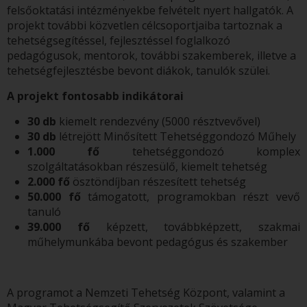
felsőoktatási intézményekbe felvételt nyert hallgatók. A
projekt további közvetlen célcsoportjaiba tartoznak a
tehetségsegítéssel, fejlesztéssel foglalkozó
pedagógusok, mentorok, további szakemberek, illetve a
tehetségfejlesztésbe bevont diákok, tanulók szülei.
A projekt fontosabb indikátorai
30 db
kiemelt rendezvény (5000 résztvevővel)
30 db
létrejött Minősített Tehetséggondozó Műhely
1.000 fő
tehetséggondozó komplex
szolgáltatásokban részesülő, kiemelt tehetség
2.000 fő
ösztöndíjban részesített tehetség
50.000
fő
támogatott, programokban részt vevő
tanuló
39.000 fő
képzett, továbbképzett, szakmai
műhelymunkába bevont pedagógus és szakember
A programot a Nemzeti Tehetség Központ, valamint a