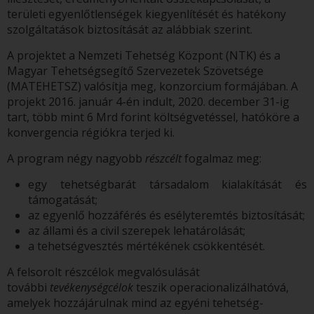
területi egyenlőtlenségek kiegyenlítését és hatékony
szolgáltatások biztosítását az alábbiak szerint.
A projektet a Nemzeti Tehetség Központ (NTK) és a
Magyar Tehetségsegítő Szervezetek Szövetsége
(MATEHETSZ) valósítja meg, konzorcium formájában. A
projekt 2016. január 4-én indult, 2020. december 31-ig
tart, több mint 6 Mrd forint költségvetéssel, hatóköre a
konvergencia régiókra terjed ki.
A program négy nagyobb
részcélt
fogalmaz meg:
egy tehetségbarát társadalom kialakítását és
támogatását;
az egyenlő hozzáférés és esélyteremtés biztosítását;
az állami és a civil szerepek lehatárolását;
a tehetségvesztés mértékének csökkentését.
A felsorolt részcélok megvalósulását
további
tevékenységcélok
teszik operacionalizálhatóvá,
amelyek hozzájárulnak mind az egyéni tehetség-