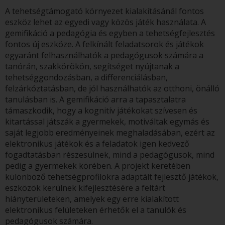
A tehetségtámogató környezet kialakításánál fontos
eszköz lehet az egyedi vagy közös játék használata. A
gemifikáció a pedagógia és egyben a tehetségfejlesztés
fontos új eszköze. A felkínált feladatsorok és játékok
egyaránt felhasználhatók a pedagógusok számára a
tanórán, szakkörökön, segítséget nyújtanak a
tehetséggondozásban, a differenciálásban,
felzárkóztatásban, de jól használhatók az otthoni, önálló
tanulásban is. A gemifikáció arra a tapasztalatra
támaszkodik, hogy a kognitív játékokat szívesen és
kitartással játszák a gyermekek, motiváltak egymás és
saját legjobb eredményeinek meghaladásában, ezért az
elektronikus játékok és a feladatok igen kedvező
fogadtatásban részesülnek, mind a pedagógusok, mind
pedig a gyermekek körében. A projekt keretében
különböző tehetségprofilokra adaptált fejlesztő játékok,
eszközök kerülnek kifejlesztésére a feltárt
hiányterületeken, amelyek egy erre kialakított
elektronikus felületeken érhetők el a tanulók és
pedagógusok számára.