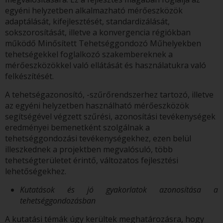
egyéni helyzetben alkalmazható mérőeszközök
adaptálását, kifejlesztését, standardizálását,
sokszorosítását, illetve a konvergencia régiókban
működő Minősített Tehetséggondozó Műhelyekben
tehetségekkel foglalkozó szakembereknek a
mérőeszközökkel való ellátását és használatukra való
felkészítését.
A tehetségazonosító, -szűrőrendszerhez tartozó, illetve
az egyéni helyzetben használható mérőeszközök
segítségével végzett szűrési, azonosítási tevékenységek
eredményei bemenetként szolgálnak a
tehetséggondozási tevékenységekhez, ezen belül
illeszkednek a projektben megvalósuló, több
tehetségterületet érintő, változatos fejlesztési
lehetőségekhez.
Kutatások és jó gyakorlatok azonosítása a
tehetséggondozásban
A kutatási témák úgy kerültek meghatározásra, hogy