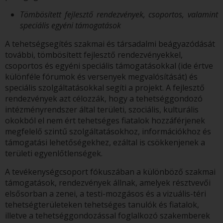
Tömbösített fejlesztő rendezvények, csoportos, valamint
speciális egyéni támogatások
A tehetségsegítés szakmai és társadalmi beágyazódását
további, tömbösített fejlesztő rendezvényekkel,
csoportos és egyéni speciális támogatásokkal (ide értve
különféle fórumok és versenyek megvalósítását) és
speciális szolgáltatásokkal segíti a projekt. A fejlesztő
rendezvények azt célozzák, hogy a tehetséggondozó
intézményrendszer által területi, szociális, kulturális
okokból el nem ért tehetséges fiatalok hozzáférjenek
megfelelő szintű szolgáltatásokhoz, információkhoz és
támogatási lehetőségekhez, ezáltal is csökkenjenek a
területi egyenlőtlenségek.
A tevékenységcsoport fókuszában a különböző szakmai
támogatások, rendezvények állnak, amelyek résztvevői
elsősorban a zenei, a testi-mozgásos és a vizuális-téri
tehetségterületeken tehetséges tanulók és fiatalok,
illetve a tehetséggondozással foglalkozó szakemberek