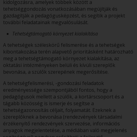
kidolgozásra, amelyek többek között a
tehetséggondozás vonatkozásában megújítják és
gazdagítják a pedagógusképzést, és segítik a projekt
további feladatainak megvalósulását.
Tehetségtámogató környezet kialakítása
A tehetségek széleskörű felismerése és a tehetségek
kibontakozása terén alapvető prioritásként határozható
meg a tehetségtámogató környezet kialakítása, az
oktatási intézményeken belüli és kívüli szereplők
bevonása, a szülők szerepének megerősítése.
A tehetségfelismerési, -gondozási feladatok
eredményessége szempontjából fontos, hogy a
pedagógusok mellett a szülők, a kortárscsoport és a
tágabb közösség is ismerje és segítse a
tehetségazonosítás céljait, folyamatát. Ezeknek a
szereplőknek a bevonása (rendezvények társadalmi
érzékenyítő rendezvények szervezése, információs
anyagok megjelentetése, a médiában való megjelenés