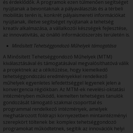
és érdeklődők. A programok ezen túlmenően segítséget
nyújtanak a bevontaknak a pályaválasztás és a térbeli
mobilitás terén is, konkrét pályaismereti információkat
nyújtanak, illetve segítséget nyújtanak a tehetség
kreatív alkalmazása, a vállalkozói készségek fejlesztése,
az innovativitás, az önálló információszerzés területén is.
Minősített Tehetséggondozó Műhelyek támogatása
A Minősített Tehetséggondozó Műhelyek (MTM)
kiválasztásával és támogatásával megvalósíthatóvá válik
a projektnek az a célkitűzése, hogy kiemelkedő
tehetséggondozási eredményekkel rendelkező
műhelyek egyenletes lefedettséggel legyenek jelen a
konvergencia régiókban. Az MTM-ek nevelési-oktatási
intézményben működő, kiemelten tehetséges tanulók
gondozását támogató szakmai csoporttal és
programmal rendelkező intézmények, amelyek
meghatározott földrajzi környezetben mintaintézményi
szerepkört töltenek be: komplex tehetséggondozó
programokat működtetnek, segítik az innovációk helyi