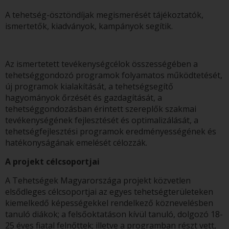
A tehetség-ösztöndíjak megismerését tájékoztatók,
ismertetők, kiadványok, kampányok segítik.
Az ismertetett tevékenységcélok összességében a
tehetséggondozó programok folyamatos működtetését,
új programok kialakítását, a tehetségsegítő
hagyományok őrzését és gazdagítását, a
tehetséggondozásban érintett szereplők szakmai
tevékenységének fejlesztését és optimalizálását, a
tehetségfejlesztési programok eredményességének és
hatékonyságának emelését célozzák.
A projekt célcsoportjai
A Tehetségek Magyarországa projekt közvetlen
elsődleges célcsoportjai az egyes tehetségterületeken
kiemelkedő képességekkel rendelkező köznevelésben
tanuló diákok; a felsőoktatáson kívül tanuló, dolgozó 18-
25 éves fiatal felnőttek; illetve a programban részt vett,