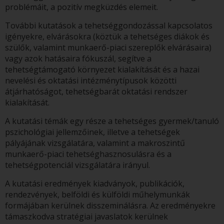
problémáit, a pozitív megküzdés elemeit.
További kutatások a tehetséggondozással kapcsolatos
igényekre, elvárásokra (köztük a tehetséges diákok és
szülők, valamint munkaerő-piaci szereplők elvárásaira)
vagy azok hatásaira fókuszál, segítve a
tehetségtámogató környezet kialakítását és a hazai
nevelési és oktatási intézménytípusok közötti
átjárhatóságot, tehetségbarát oktatási rendszer
kialakítását.
A kutatási témák egy része a tehetséges gyermek/tanuló
pszichológiai jellemzőinek, illetve a tehetségek
pályájának vizsgálatára, valamint a makroszintű
munkaerő-piaci tehetséghasznosulásra és a
tehetségpotenciál vizsgálatára irányul.
A kutatási eredmények kiadványok, publikációk,
rendezvények, belföldi és külföldi műhelymunkák
formájában kerülnek disszeminálásra. Az eredményekre
támaszkodva stratégiai javaslatok kerülnek