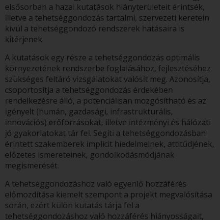
elsősorban a hazai kutatások hiányterületeit érintsék,
illetve a tehetséggondozás tartalmi, szervezeti keretein
kívül a tehetséggondozó rendszerek hatásaira is
kitérjenek.
A kutatások egy része a tehetséggondozás optimális
környezetének rendszerbe foglalásához, fejlesztéséhez
szükséges feltáró vizsgálatokat valósít meg. Azonosítja,
csoportosítja a tehetséggondozás érdekében
rendelkezésre álló, a potenciálisan mozgósítható és az
igényelt (humán, gazdasági, infrastrukturális,
innovációs) erőforrásokat, illetve intézményi és hálózati
jó gyakorlatokat tár fel. Segíti a tehetséggondozásban
érintett szakemberek implicit hiedelmeinek, attitűdjének,
előzetes ismereteinek, gondolkodásmódjának
megismerését.
A tehetséggondozáshoz való egyenlő hozzáférés
előmozdítása kiemelt szempont a projekt megvalósítása
során, ezért külön kutatás tárja fel a
tehetséggondozáshoz való hozzáférés hiányosságait,