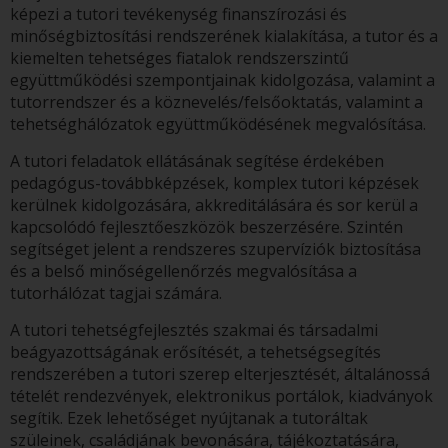
képezi a tutori tevékenység finanszírozási és
minőségbiztosítási rendszerének kialakítása, a tutor és a
kiemelten tehetséges fiatalok rendszerszintű
együttműködési szempontjainak kidolgozása, valamint a
tutorrendszer és a köznevelés/felsőoktatás, valamint a
tehetséghálózatok együttműködésének megvalósítása.
A tutori feladatok ellátásának segítése érdekében
pedagógus-továbbképzések, komplex tutori képzések
kerülnek kidolgozására, akkreditálására és sor kerül a
kapcsolódó fejlesztőeszközök beszerzésére. Szintén
segítséget jelent a rendszeres szupervíziók biztosítása
és a belső minőségellenőrzés megvalósítása a
tutorhálózat tagjai számára.
A tutori tehetségfejlesztés szakmai és társadalmi
beágyazottságának erősítését, a tehetségsegítés
rendszerében a tutori szerep elterjesztését, általánossá
tételét rendezvények, elektronikus portálok, kiadványok
segítik. Ezek lehetőséget nyújtanak a tutoráltak
szüleinek, családjának bevonására, tájékoztatására,