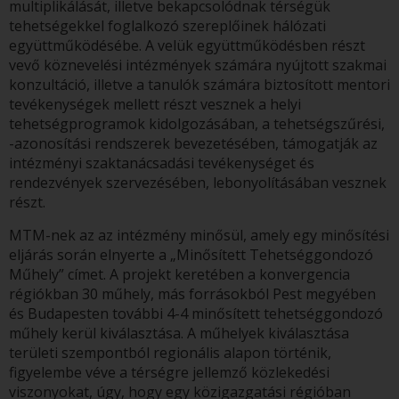
multiplikálását, illetve bekapcsolódnak térségük
tehetségekkel foglalkozó szereplőinek hálózati
együttműködésébe. A velük együttműködésben részt
vevő köznevelési intézmények számára nyújtott szakmai
konzultáció, illetve a tanulók számára biztosított mentori
tevékenységek mellett részt vesznek a helyi
tehetségprogramok kidolgozásában, a tehetségszűrési,
-azonosítási rendszerek bevezetésében, támogatják az
intézményi szaktanácsadási tevékenységet és
rendezvények szervezésében, lebonyolításában vesznek
részt.
MTM-nek az az intézmény minősül, amely egy minősítési
eljárás során elnyerte a „Minősített Tehetséggondozó
Műhely” címet. A projekt keretében a konvergencia
régiókban 30 műhely, más forrásokból Pest megyében
és Budapesten további 4-4 minősített tehetséggondozó
műhely kerül kiválasztása. A műhelyek kiválasztása
területi szempontból regionális alapon történik,
figyelembe véve a térségre jellemző közlekedési
viszonyokat, úgy, hogy egy közigazgatási régióban