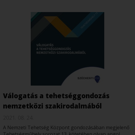
Válogatás a tehetséggondozás
nemzetközi szakirodalmából
2021. 08. 24.
A Nemzeti Tehetség Központ gondozásában megjelenő
Tehetségműhely sorozat 13. kötetében olyan angol