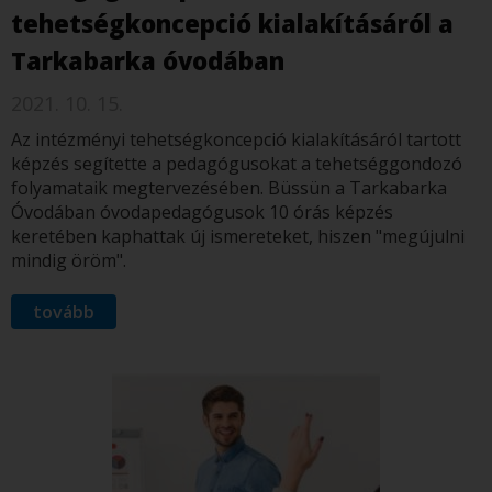
tehetségkoncepció kialakításáról a
Tarkabarka óvodában
2021. 10. 15.
Az intézményi tehetségkoncepció kialakításáról tartott
képzés segítette a pedagógusokat a tehetséggondozó
folyamataik megtervezésében. Büssün a Tarkabarka
Óvodában óvodapedagógusok 10 órás képzés
keretében kaphattak új ismereteket, hiszen "megújulni
mindig öröm".
tovább