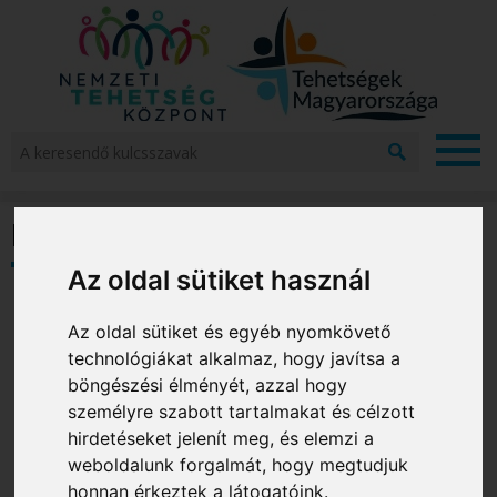
Jump to navigation
A
k
Projekt
e
r
Hírek
Projekt
e
megval
s
Az oldal sütiket használ
Ne
e
Te
n
Az oldal sütiket és egyéb nyomkövető
Kö
d
technológiákat alkalmaz, hogy javítsa a
ő
MA
böngészési élményét, azzal hogy
k
Hírek
személyre szabott tartalmakat és célzott
u
l
hirdetéseket jelenít meg, és elemzi a
Esemén
c
weboldalunk forgalmát, hogy megtudjuk
s
honnan érkeztek a látogatóink.