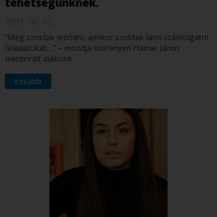
tehetségünknek.
2021. 06. 02.
“Meg szoktak lepődni, amikor szoktak látni számolgatni
feladatokat….” – mondja szerényen Hamar János
mentorált diákunk.
tovább