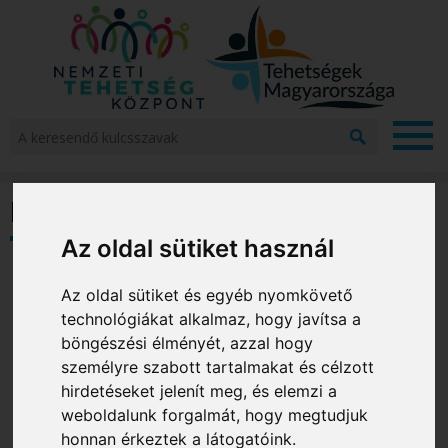
Jump to navigation
A
k
Projekt
e
r
Hírek
Projekt
e
megval
s
Az oldal sütiket használ
Ne
e
Te
n
Az oldal sütiket és egyéb nyomkövető
Kö
d
technológiákat alkalmaz, hogy javítsa a
ő
MA
böngészési élményét, azzal hogy
k
személyre szabott tartalmakat és célzott
Hírek
u
hirdetéseket jelenít meg, és elemzi a
l
Esemén
weboldalunk forgalmát, hogy megtudjuk
c
s
honnan érkeztek a látogatóink.