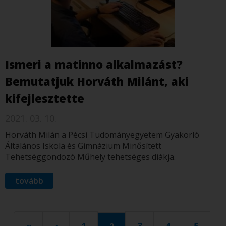
Ismeri a matinno alkalmazást?
Bemutatjuk Horváth Milánt, aki
kifejlesztette
2021. 03. 10.
Horváth Milán a Pécsi Tudományegyetem Gyakorló
Általános Iskola és Gimnázium Minősített
Tehetséggondozó Műhely tehetséges diákja.
tovább
O
l