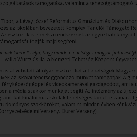
szolgáltatások támogatása, valamint a tehetségtámogató t
Tibor, a Lévay József Református Gimnázium és Diákotthon
ás az iskolában bevezetett Komplex Tanulói Támogató Rend
. Az eszközök is ennek a rendszernek az egyre hatékonyabb 
támogatását fogják majd segíteni.
tjeinek kiemelt célja, hogy minden tehetséges magyar fiatal esély
– vallja Würtz Csilla, a Nemzeti Tehetség Központ ügyveze
m is át vehetett át olyan eszközöket a Tehetségek Magyaro
lyek az iskolai tehetséggondozó munkát támogatják. A gi
, fényképezőgéppel és videokamerával gazdagodott, ami a t
n a média szakkör munkáját segíti. Az intézmény az új eszk
mokat kínálni más iskolák tehetséges tanulói számára. Így 
tudományos szakköröket, valamint minden évben két kvázi-
-Környezetvédelmi Verseny, Dürer Verseny).