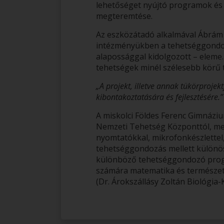
lehetőséget nyújtó programok és 
megteremtése.
Az eszközátadó alkalmával Ábrám 
intézményükben a tehetséggondoz
alapossággal kidolgozott – eleme
tehetségek minél szélesebb körű 
„A projekt, illetve annak tükörprojek
kibontakoztatására és fejlesztésére.”
A miskolci Földes Ferenc Gimnáziu
Nemzeti Tehetség Központtól, me
nyomtatókkal, mikrofonkészlettel
tehetséggondozás mellett különöse
különböző tehetséggondozó progra
számára matematika és természet
(Dr. Árokszállásy Zoltán Biológia