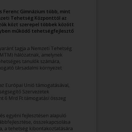
u
es Ferenc Gimnázium több, mint
l
zeti Tehetség Központtól az
c
zök közt szerepel többek között
s
nyben működő tehetségfejlesztő
s
z
a
yaránt tagja a Nemzeti Tehetség
v
(MTM) hálózatnak, amelynek
a
ehetséges tanulók számára,
k
ogató társadalmi környezet
 az Európai Unió támogatásával,
tségsegítő Szervezetek
t 6 Mrd Ft támogatási összeg
és egyéni fejlesztésen alapuló
bbfejlesztése, összekapcsolása
a, a tehetség kibontakoztatására