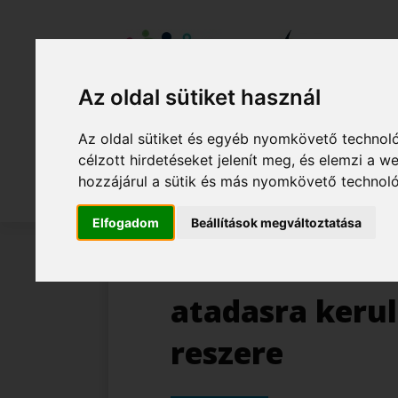
Az oldal sütiket használ
Az oldal sütiket és egyéb nyomkövető technoló
célzott hirdetéseket jelenít meg, és elemzi a
Projekt
Projekt megvalósítói
Hír
hozzájárul a sütik és más nyomkövető technol
Nemzeti
Tehetség
Elfogadom
Beállítások megváltoztatása
Központ
MATEHETSZ
videokamera 3
atadasra kerul
reszere