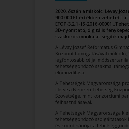
2020. őszén a miskolci Lévay Jó
900.000 Ft értékben vehetett á
EFOP-3.2.1-15-2016-00001 „Tehe
3D-nyomtató, digitális fénykép
szakkörök munkáját segítik majd
A Lévay József Református Gimnáz
Központ támogatásával működő, 3
legfontosabb céljai módszertani
tehetséggondozó szakmai támogat
előmozdítása.
A Tehetségek Magyarországa proje
illetve a Nemzeti Tehetség Közpo
Szövetsége, mint konzorciumi par
felhasználásával.
A Tehetségek Magyarországa kiemel
tehetséggondozó szolgáltatások k
és koordinációja, a tehetséggond