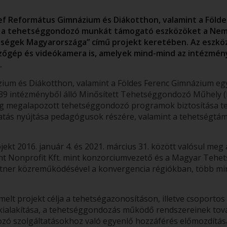
zsef Református Gimnázium és Diákotthon, valamint a Föld
t a tehetséggondozó munkát támogató eszközöket a Nem
tségek Magyarországa” című projekt keretében. Az eszkö
ezőgép és videókamera is, amelyek mind-mind az intézmé
.
ium és Diákotthon, valamint a Földes Ferenc Gimnázium eg
9 intézményből álló Minősített Tehetséggondozó Műhely 
lag megalapozott tehetséggondozó programok biztosítása t
ás nyújtása pedagógusok részére, valamint a tehetségtám
kt 2016. január 4. és 2021. március 31. között valósul meg
nt Nonprofit Kft. mint konzorciumvezető és a Magyar Tehe
tner közreműködésével a konvergencia régiókban, több min
t projekt célja a tehetségazonosításon, illetve csoportos 
ialakítása, a tehetséggondozás működő rendszereinek tová
ozó szolgáltatásokhoz való egyenlő hozzáférés előmozdítás