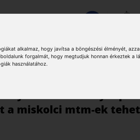
Jump to navigation
giákat alkalmaz, hogy javítsa a böngészési élményét, azza
 weboldalunk forgalmát, hogy megtudjuk honnan érkeztek a 
ek
Események
Továbbképzések
Kiadványok
ógiák használatához.
d nyomtato es fenykepezo
t a miskolci mtm-ek tehet