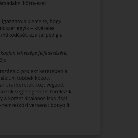
ársadalmi környezet
 igazgatója kiemelte, hogy
szer egyik – kivételes
működését, ezáltal pedig a
t kapjon tehetsége felfedezésére,
tője.
rszága c. projekt keretében a
mnázium többek között
anórai keretek közt végzett
özök segítségével is törekszik
a körzet általános iskolásai
nemzetközi versenyt bonyolít