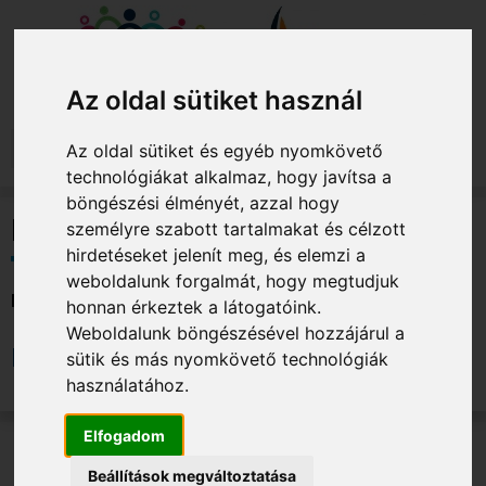
Jump to navigation
Az oldal sütiket használ
A
Az oldal sütiket és egyéb nyomkövető
k
technológiákat alkalmaz, hogy javítsa a
Projekt
e
böngészési élményét, azzal hogy
r
Mentorprogram interjúk
személyre szabott tartalmakat és célzott
Projekt
e
megval
hirdetéseket jelenít meg, és elemzi a
s
weboldalunk forgalmát, hogy megtudjuk
Ne
e
Mentorprogram interjúk
Te
honnan érkeztek a látogatóink.
n
Kö
d
Weboldalunk böngészésével hozzájárul a
Mentorprogram interjúk
ő
MA
sütik és más nyomkövető technológiák
k
használatához.
Hírek
u
l
Elfogadom
Esemén
c
Copyright © 2021 Nemzeti Tehetség Központ. Minden jog
s
Beállítások megváltoztatása